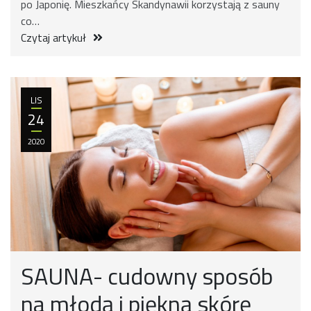
po Japonię. Mieszkańcy Skandynawii korzystają z sauny
co…
Czytaj artykuł
LIS
24
2020
SAUNA- cudowny sposób
na młodą i piękną skórę