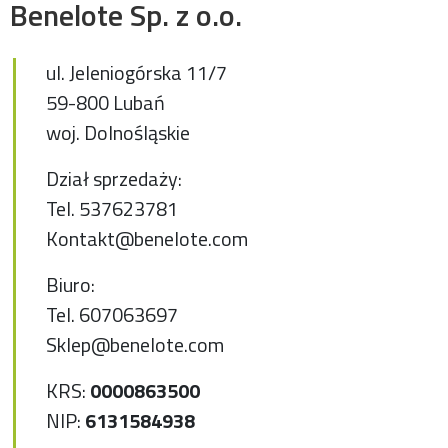
Benelote Sp. z o.o.
ul. Jeleniogórska 11/7
59-800 Lubań
woj. Dolnośląskie
Dział sprzedaży:
Tel.
537623781
Kontakt@benelote.com
Biuro:
Tel.
607063697
Sklep@benelote.com
KRS:
0000863500
NIP:
6131584938