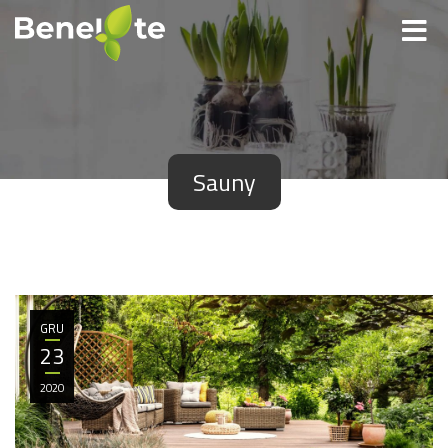
Sauny
GRU
23
2020